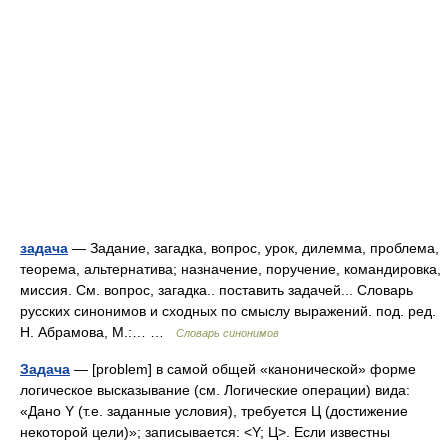
задача
— Задание, загадка, вопрос, урок, дилемма, проблема,
теорема, альтернатива; назначение, поручение, командировка,
миссия. См. вопрос, загадка.. поставить задачей... Словарь
русских синонимов и сходных по смыслу выражений. под. ред.
Н. Абрамова, М.:… …
Словарь синонимов
Задача
— [problem] в самой общей «канонической» форме
логическое высказывание (см. Логические операции) вида:
«Дано Y (т.е. заданные условия), требуется Ц (достижение
некоторой цели)»; записывается: <Y; Ц>. Если известны