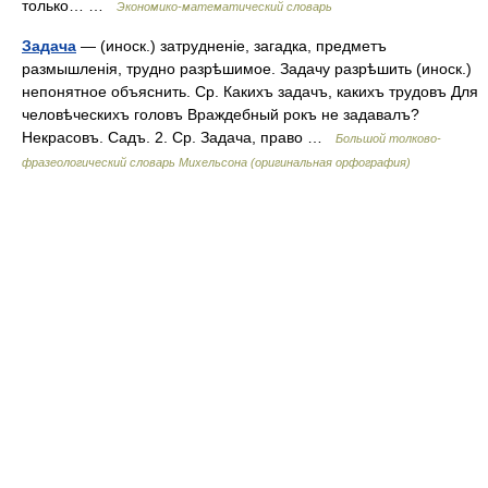
только… …
Экономико-математический словарь
Задача
— (иноск.) затрудненіе, загадка, предметъ
размышленія, трудно разрѣшимое. Задачу разрѣшить (иноск.)
непонятное объяснить. Ср. Какихъ задачъ, какихъ трудовъ Для
человѣческихъ головъ Враждебный рокъ не задавалъ?
Некрасовъ. Садъ. 2. Ср. Задача, право …
Большой толково-
фразеологический словарь Михельсона (оригинальная орфография)