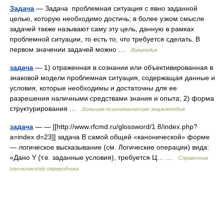
Задача
— Задача проблемная ситуация с явно заданной
целью, которую необходимо достичь; в более узком смысле
задачей также называют саму эту цель, данную в рамках
проблемной ситуации, то есть то, что требуется сделать. В
первом значении задачей можно …
Википедия
задача
— 1) отраженная в сознании или объективированная в
знаковой модели проблемная ситуация, содержащая данные и
условия, которые необходимы и достаточны для ее
разрешения наличными средствами знания и опыта; 2) форма
структурирования …
Большая психологическая энциклопедия
задача
— — [[http://www.rfcmd.ru/glossword/1.8/index.php?
a=index d=23]] задача В самой общей «канонической» форме
— логическое высказывание (см. Логические операции) вида:
«Дано Y (т.е. заданные условия), требуется Ц… …
Справочник
технического переводчика