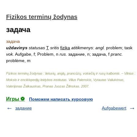
Fizikos terminų žodynas
задача
задача
uždavinys
statusas
T
sritis
fizika
atitikmenys
:
angl.
problem; task
vok.
Aufgabe, f; Problem, n
rus.
задание, n; задача, f
pranc.
problème, m
Fizikos terminų žodynas : lietuvių, anglų, prancūzų, vokiečių ir rusų kalbomis. – Vilnius :
Mokslo ir enciklopedijų leidybos institutas
.
Vilius Palenskis, Vytautas Valiukėnas,
Valerijonas Žalkauskas, Pranas Juozas Žilinskas
.
2007
.
Игры ⚽
Поможем написать курсовую
задание
Aufgabewert